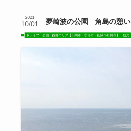
2021
夢崎波の公園 角島の憩い
10/01
ドライブ
公園
西部エリア【下関市・宇部市・山陽小野田市】
観光