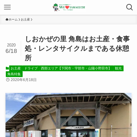
ホーム
お土産
しおかぜの里 角島はお土産・食事
2020
処・レンタサイクルまである休憩
6/18
所
お土産
ドライブ
西部エリア【下関市・宇部市・山陽小野田市】
観光
角島特集
2020年6月18日