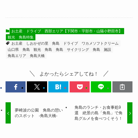
お土産
ドライブ
西部エリア【下関市・宇部市・山陽小野田市】
観光
角島特集
お土産
しおかぜの里 角島
ドライブ
ワカメソフトクリーム
山口県 角島
観光
角島
角島 サイクリング
角島 施設
角島エリア
角島大橋
よかったらシェアしてね！
角島のランチ・お食事処9
夢崎波の公園 角島の憩い
選 絶景の島「角島」で角
のスポット -角島大橋-
島グルメを食べつくそう！