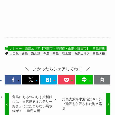
レジャー
西部エリア【下関市・宇部市・山陽小野田市】
角島特集
山口県 角島
海水浴
角島
角島 海水浴
角島エリア
角島大橋
よかったらシェアしてね！
角島にあるつのしま資料館
角島大浜海水浴場はキャン
には「古代歴史ミステリー
プ施設も併設された海水浴
好き」にはたまらない展示
場
物が！ -角島大橋-