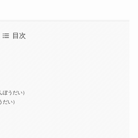
目次
んぼうだい）
うだい）