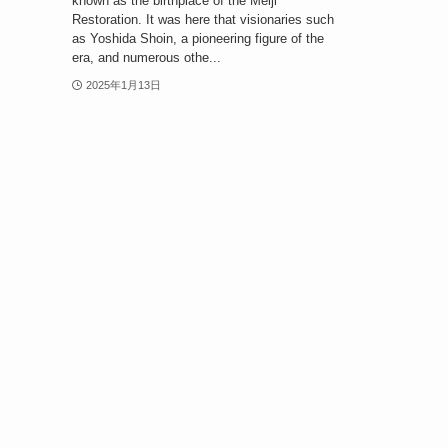
known as the birthplace of the Meiji
Restoration. It was here that visionaries such
as Yoshida Shoin, a pioneering figure of the
era, and numerous othe...
2025年1月13日