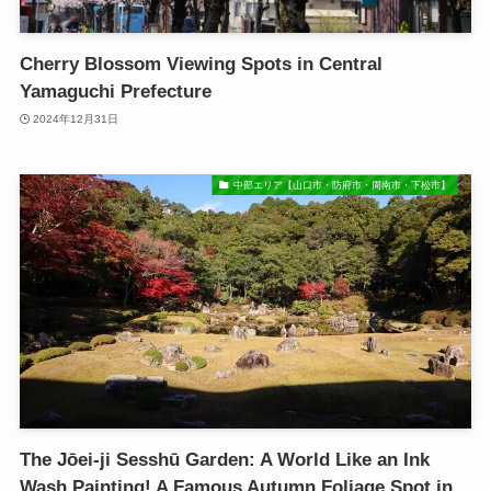
Cherry Blossom Viewing Spots in Central
Yamaguchi Prefecture
2024年12月31日
中部エリア【山口市・防府市・周南市・下松市】
The Jōei-ji Sesshū Garden: A World Like an Ink
Wash Painting! A Famous Autumn Foliage Spot in